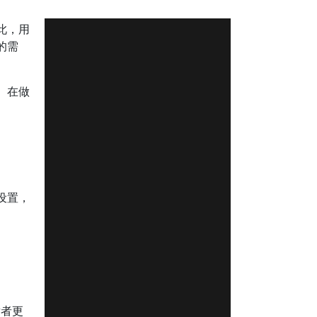
此，用
的需
。在做
设置，
后者更