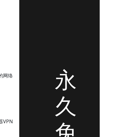
永
的网络
久
免
VPN