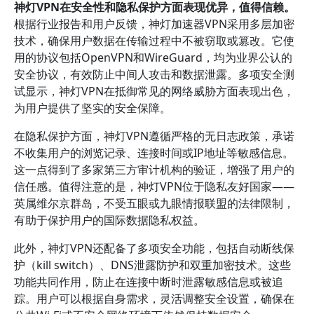
神灯VPN在安全性和隐私保护方面表现优异，值得信赖。
根据行业报告和用户反馈，神灯加速器VPN采用多层加密
技术，确保用户数据在传输过程中不被窃取或篡改。它使
用的协议包括OpenVPN和WireGuard，均为业界公认的
安全协议，有效防止中间人攻击和数据泄露。多项安全测
试显示，神灯VPN在抵御常见的网络威胁方面表现出色，
为用户提供了坚实的安全保障。
在隐私保护方面，神灯VPN遵循严格的无日志政策，承诺
不收集用户的浏览记录、连接时间或IP地址等敏感信息。
这一点得到了多家第三方审计机构的验证，增强了用户的
信任感。值得注意的是，神灯VPN位于隐私友好国家——
英属维尔京群岛，不受五眼或九眼情报联盟的法律限制，
有助于保护用户的国际数据隐私权益。
此外，神灯VPN还配备了多项安全功能，包括自动断线保
护（kill switch）、DNS泄露防护和双重加密技术。这些
功能共同作用，防止在连接中断时泄露敏感信息或被追
踪。用户可以根据自身需求，灵活调整安全设置，确保在